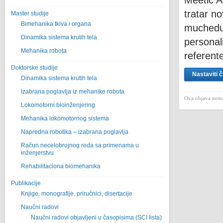
Meetic A
tratar no
Master studije
Bimehanika tkiva i organa
muchedum
Dinamika sistema krutih tela
personal
Mehanika robota
referent
Doktorske studije
Nastaviti č
Dinamika sistema krutih tela
Izabrana poglavlja iz mehanike robota
Ova objava nema
Lokomotorni bioinženjering
Mehanika lokomotornog sistema
Napredna robotika – izabrana poglavlјa
Račun necelobrojnog reda sa primenama u
inženjerstvu
Rehabilitaciona biomehanika
Publikacije
Knjige, monografije, priručnici, disertacije
Naučni radovi
Naučni radovi objavljeni u časopisima (SCI lista)