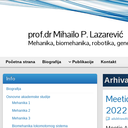
prof.dr Mihailo P. Lazarević
Mehanika, biomehanika, robotika, gene
Početna strana
Biografija
Publikacije
Kontakt
Info
Arhiva
Biografija
Meetic
Osnovne akademske studije
Mehanika 1
2022
Mehanika 2
Mehanika 3
adultfriendfi
Biomehanika lokomotornog sistema