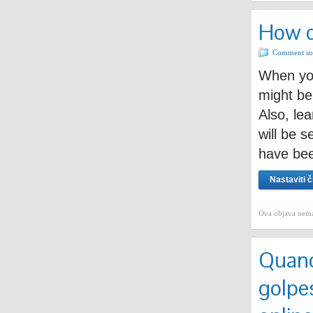
How do
Comment sor
When you’
might be
Also, le
will be 
have be
Nastaviti č
Ova objava nema
Quand
golpes