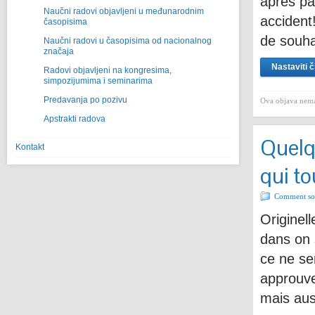
apres pa
Naučni radovi objavljeni u međunarodnim
accident
časopisima
de souha
Naučni radovi u časopisima od nacionalnog
značaja
Nastaviti č
Radovi objavljeni na kongresima,
simpozijumima i seminarima
Predavanja po pozivu
Ova objava nema
Apstrakti radova
Quelq
Kontakt
qui t
Comment sor
Originel
dans on
ce ne se
approuve
mais aus