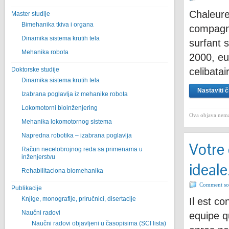
Chaleure
Master studije
Bimehanika tkiva i organa
compagni
Dinamika sistema krutih tela
surfant 
Mehanika robota
2000, eu
Doktorske studije
celibata
Dinamika sistema krutih tela
Nastaviti č
Izabrana poglavlja iz mehanike robota
Lokomotorni bioinženjering
Ova objava nema
Mehanika lokomotornog sistema
Napredna robotika – izabrana poglavlјa
Votre 
Račun necelobrojnog reda sa primenama u
inženjerstvu
ideale
Rehabilitaciona biomehanika
Comment sor
Publikacije
Knjige, monografije, priručnici, disertacije
Il est c
Naučni radovi
equipe q
Naučni radovi objavljeni u časopisima (SCI lista)