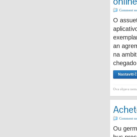
online
Comment sor
O assuet
aplicati
exemplar
an agrem
na ambit
chegado
Nastaviti č
Ova objava nema
Achet
Comment sor
Ou germe