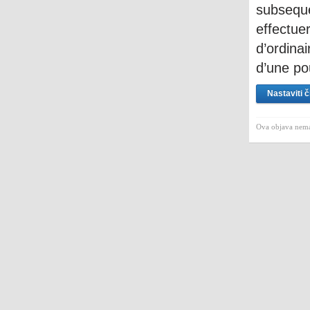
subsequ
effectuer
d’ordina
d’une po
Nastaviti č
Ova objava nema