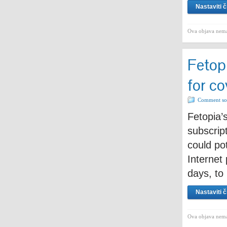
Nastaviti č
Ova objava nema
Fetopi
for co
Comment sor
Fetopia’s
subscript
could pot
Internet
days, t
Nastaviti č
Ova objava nema