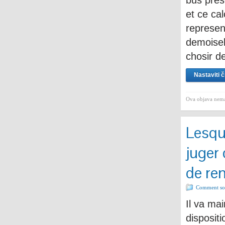
bus pres
et ce ca
represen
demoisel
chosir d
Nastaviti č
Ova objava nema
Lesqu
juger 
de re
Comment sor
Il va ma
disposit