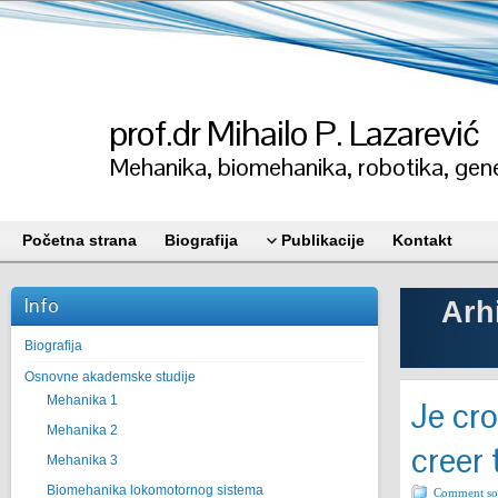
prof.dr Mihailo P. Lazarević
Mehanika, biomehanika, robotika, gene
Početna strana
Biografija
Publikacije
Kontakt
Info
Arh
Biografija
Osnovne akademske studije
Mehanika 1
Je cro
Mehanika 2
creer
Mehanika 3
Biomehanika lokomotornog sistema
Comment sor