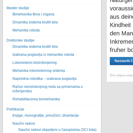
Naturgem
voraussi
Master studije
Bimehanika tkiva i organa
aus dein
Dinamika sistema krutih tela
Kindheit
Mehanika robota
den Mann
Doktorske studije
Inkremen
Dinamika sistema krutih tela
fruher 
Izabrana poglavlja iz mehanike robota
Nastaviti č
Lokomotorni bioinženjering
Mehanika lokomotornog sistema
Ova objava nema
Napredna robotika – izabrana poglavlјa
Račun necelobrojnog reda sa primenama u
inženjerstvu
Rehabilitaciona biomehanika
Publikacije
Knjige, monografije, priručnici, disertacije
Naučni radovi
Naučni radovi objavljeni u časopisima (SCI lista)