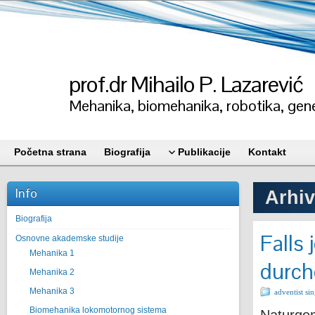
prof.dr Mihailo P. Lazarević
Mehanika, biomehanika, robotika, gene
Početna strana
Biografija
Publikacije
Kontakt
Info
Arhiv
Biografija
Falls
Osnovne akademske studije
Mehanika 1
durch
Mehanika 2
Mehanika 3
adventist si
Biomehanika lokomotornog sistema