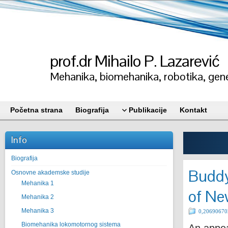
prof.dr Mihailo P. Lazarević
Mehanika, biomehanika, robotika, gene
Početna strana
Biografija
Publikacije
Kontakt
Info
Biografija
Buddy 
Osnovne akademske studije
Mehanika 1
of Ne
Mehanika 2
Mehanika 3
0,20690670
Biomehanika lokomotornog sistema