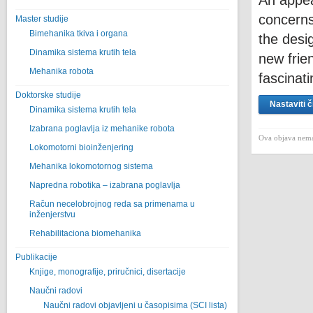
An appea
concerns
Master studije
Bimehanika tkiva i organa
the desi
Dinamika sistema krutih tela
new frie
Mehanika robota
fascinat
Doktorske studije
Nastaviti č
Dinamika sistema krutih tela
Izabrana poglavlja iz mehanike robota
Ova objava nema
Lokomotorni bioinženjering
Mehanika lokomotornog sistema
Napredna robotika – izabrana poglavlјa
Račun necelobrojnog reda sa primenama u
inženjerstvu
Rehabilitaciona biomehanika
Publikacije
Knjige, monografije, priručnici, disertacije
Naučni radovi
Naučni radovi objavljeni u časopisima (SCI lista)