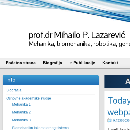
prof.dr Mihailo P. Lazarević
Mehanika, biomehanika, robotika, gene
Početna strana
Biografija
Publikacije
Kontakt
Info
A
Biografija
Today,
Osnovne akademske studije
Mehanika 1
webpa
Mehanika 2
Mehanika 3
0.7330803
Biomehanika lokomotornog sistema