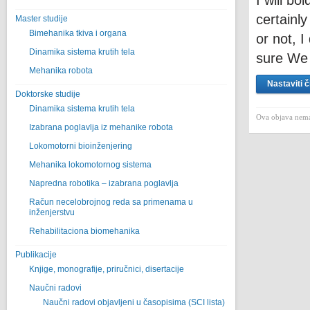
I will bo
certainl
Master studije
Bimehanika tkiva i organa
or not, I
Dinamika sistema krutih tela
sure We 
Mehanika robota
Nastaviti č
Doktorske studije
Dinamika sistema krutih tela
Ova objava nema
Izabrana poglavlja iz mehanike robota
Lokomotorni bioinženjering
Mehanika lokomotornog sistema
Napredna robotika – izabrana poglavlјa
Račun necelobrojnog reda sa primenama u
inženjerstvu
Rehabilitaciona biomehanika
Publikacije
Knjige, monografije, priručnici, disertacije
Naučni radovi
Naučni radovi objavljeni u časopisima (SCI lista)