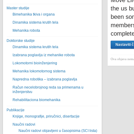
Move Lif
the us b
Master studije
Bimehanika tkiva i organa
been som
Dinamika sistema krutih tela
membersh
Mehanika robota
complete
Doktorske studije
Nastaviti č
Dinamika sistema krutih tela
Izabrana poglavlja iz mehanike robota
Ova objava nema
Lokomotorni bioinženjering
Mehanika lokomotornog sistema
Napredna robotika – izabrana poglavlјa
Račun necelobrojnog reda sa primenama u
inženjerstvu
Rehabilitaciona biomehanika
Publikacije
Knjige, monografije, priručnici, disertacije
Naučni radovi
Naučni radovi objavljeni u časopisima (SCI lista)