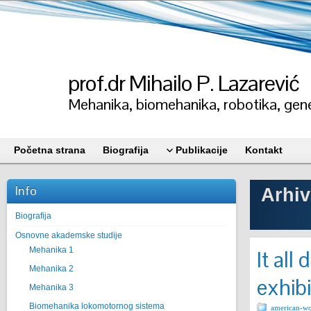
prof.dr Mihailo P. Lazarević
Mehanika, biomehanika, robotika, gene
Početna strana
Biografija
Publikacije
Kontakt
Info
Arhiv
Biografija
Osnovne akademske studije
Mehanika 1
It all
Mehanika 2
exhibi
Mehanika 3
Biomehanika lokomotornog sistema
american-wo