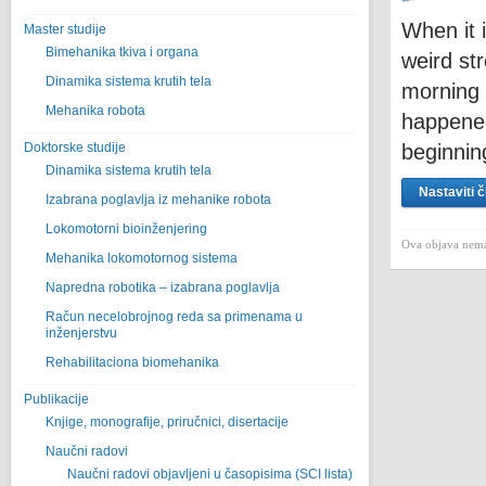
When it i
Master studije
Bimehanika tkiva i organa
weird st
Dinamika sistema krutih tela
morning t
Mehanika robota
happened
Doktorske studije
beginni
Dinamika sistema krutih tela
Nastaviti č
Izabrana poglavlja iz mehanike robota
Lokomotorni bioinženjering
Ova objava nema
Mehanika lokomotornog sistema
Napredna robotika – izabrana poglavlјa
Račun necelobrojnog reda sa primenama u
inženjerstvu
Rehabilitaciona biomehanika
Publikacije
Knjige, monografije, priručnici, disertacije
Naučni radovi
Naučni radovi objavljeni u časopisima (SCI lista)