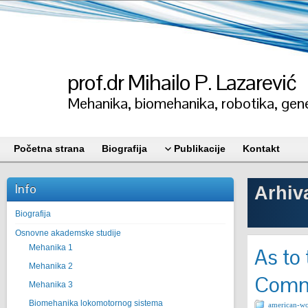
prof.dr Mihailo P. Lazarević
Mehanika, biomehanika, robotika, gene
Početna strana
Biografija
Publikacije
Kontakt
Info
Arhiv
Biografija
Osnovne akademske studije
Mehanika 1
As to
Mehanika 2
Commo
Mehanika 3
Biomehanika lokomotornog sistema
american-wo