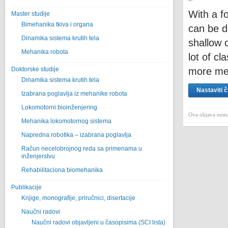
With a f
Master studije
Bimehanika tkiva i organa
can be d
Dinamika sistema krutih tela
shallow 
Mehanika robota
lot of cl
Doktorske studije
more mea
Dinamika sistema krutih tela
Nastaviti č
Izabrana poglavlja iz mehanike robota
Lokomotorni bioinženjering
Ova objava nema
Mehanika lokomotornog sistema
Napredna robotika – izabrana poglavlјa
Račun necelobrojnog reda sa primenama u
inženjerstvu
Rehabilitaciona biomehanika
Publikacije
Knjige, monografije, priručnici, disertacije
Naučni radovi
Naučni radovi objavljeni u časopisima (SCI lista)